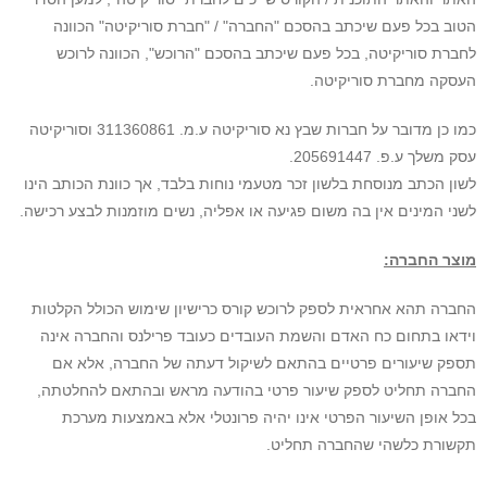
הטוב בכל פעם שיכתב בהסכם "החברה" / "חברת סוריקיטה" הכוונה
לחברת סוריקיטה, בכל פעם שיכתב בהסכם "הרוכש", הכוונה לרוכש
העסקה מחברת סוריקיטה.
כמו כן מדובר על חברות שבץ נא סוריקיטה ע.מ. 311360861 וסוריקיטה
עסק משלך ע.פ. 205691447.
לשון הכתב מנוסחת בלשון זכר מטעמי נוחות בלבד, אך כוונת הכותב הינו
לשני המינים אין בה משום פגיעה או אפליה, נשים מוזמנות לבצע רכישה.
מוצר החברה:
החברה תהא אחראית לספק לרוכש קורס כרישיון שימוש הכולל הקלטות
וידאו בתחום כח האדם והשמת העובדים כעובד פרילנס והחברה אינה
תספק שיעורים פרטיים בהתאם לשיקול דעתה של החברה, אלא אם
החברה תחליט לספק שיעור פרטי בהודעה מראש ובהתאם להחלטתה,
בכל אופן השיעור הפרטי אינו יהיה פרונטלי אלא באמצעות מערכת
תקשורת כלשהי שהחברה תחליט.