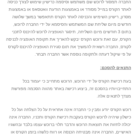
החברה תמסור לרוכש שם משתמש וסיסמה כרישיון שימוש לצורך כניסה
לאתר הקורס במייל מסודר או באמצעות הודעת וואטסאפ או באמצעות
מסרון, רישיון השימיש והכניסה לאתר הקורס תתאפשר במשך שלושה
חודשים מיום שליחת שם המשתמש והסיסמא על ידי החברה לרוכש,
בתום 3 חודשים מיום השליחה, תיסגר האופציה לרוכש להיכנס לתכני
הקורס, עם זאת ורוכש הקורס יבקש להאריך את תקופת האופציה לכניסה
לקורס, החברה רשאית להמשיך את תום סגירת האופציה להיכנס לקורס
על פי שיקול דעתה ולתקופה נוספת אשר החברה תבחר.
התנאים להסכם:
בעת רכישת הקורס על ידי הרוכש, הרוכש מתחייב כי יעמוד בכל
התחייבויותיו בהסכם זה, ביצוע רכישה באתר מהווה הסכמה מפורשת
מצדך לתנאים אלה.
רוכש הקורס יודע ומבין כי החברה אינה אחראית על כל הצלחה ועל כל
כישלון שיהיה לרוכש הקורס בעקבות רכישת הקורס ותכניו, החברה אינה
יכולה לחזות את תוצאות הרוכש והדבר תלוי ברוכש עצמו בלבד ובהשגיו
האישיים, החברה אינה מבטיחה הכנסה או רווח כלשהו בזמן הקורס או