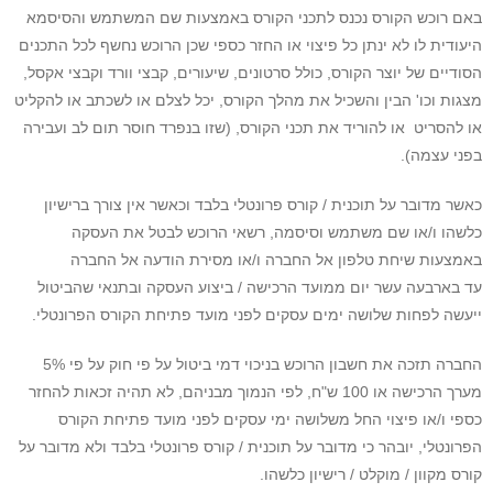
באם רוכש הקורס נכנס לתכני הקורס באמצעות שם המשתמש והסיסמא
היעודית לו לא ינתן כל פיצוי או החזר כספי שכן הרוכש נחשף לכל התכנים
הסודיים של יוצר הקורס, כולל סרטונים, שיעורים, קבצי וורד וקבצי אקסל,
מצגות וכו' הבין והשכיל את מהלך הקורס, יכל לצלם או לשכתב או להקליט
או להסריט או להוריד את תכני הקורס, (שזו בנפרד חוסר תום לב ועבירה
בפני עצמה).
כאשר מדובר על תוכנית / קורס פרונטלי בלבד וכאשר אין צורך ברישיון
כלשהו ו/או שם משתמש וסיסמה, רשאי הרוכש לבטל את העסקה
באמצעות שיחת טלפון אל החברה ו/או מסירת הודעה אל החברה
עד בארבעה עשר יום ממועד הרכישה / ביצוע העסקה ובתנאי שהביטול
ייעשה לפחות שלושה ימים עסקים לפני מועד פתיחת הקורס הפרונטלי.
החברה תזכה את חשבון הרוכש בניכוי דמי ביטול על פי חוק על פי 5%
מערך הרכישה או 100 ש"ח, לפי הנמוך מבניהם, לא תהיה זכאות להחזר
כספי ו/או פיצוי החל משלושה ימי עסקים לפני מועד פתיחת הקורס
הפרונטלי, יובהר כי מדובר על תוכנית / קורס פרונטלי בלבד ולא מדובר על
קורס מקוון / מוקלט / רישיון כלשהו.