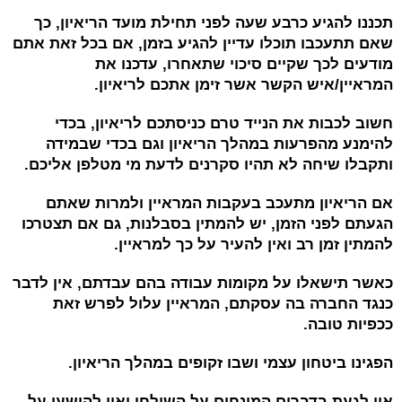
תכננו להגיע כרבע שעה לפני תחילת מועד הריאיון, כך
שאם תתעכבו תוכלו עדיין להגיע בזמן, אם בכל זאת אתם
מודעים לכך שקיים סיכוי שתאחרו, עדכנו את
המראיין/איש הקשר אשר זימן אתכם לריאיון.
חשוב לכבות את הנייד טרם כניסתכם לריאיון, בכדי
להימנע מהפרעות במהלך הריאיון וגם בכדי שבמידה
ותקבלו שיחה לא תהיו סקרנים לדעת מי מטלפן אליכם.
אם הריאיון מתעכב בעקבות המראיין ולמרות שאתם
הגעתם לפני הזמן, יש להמתין בסבלנות, גם אם תצטרכו
להמתין זמן רב ואין להעיר על כך למראיין.
כאשר תישאלו על מקומות עבודה בהם עבדתם, אין לדבר
כנגד החברה בה עסקתם, המראיין עלול לפרש זאת
ככפיות טובה.
הפגינו ביטחון עצמי ושבו זקופים במהלך הריאיון.
אין לגעת בדברים המונחים על השולחן ואין להישען על